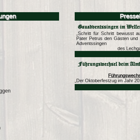
tungen
Presse
Gauadventssingen im Welfe
„Schritt für Schritt bewusst 
Pater Petrus den Gästen und M
Adventssingen
des Lechg
Führungswechsel beim Almf
Führungswechse
„Der Oktoberfestzug im Jahr 20
rggen
n