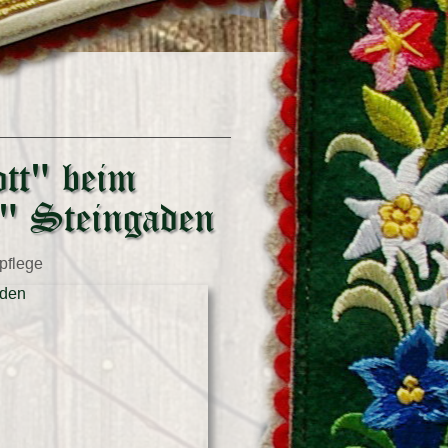
tt" beim
n" Steingaden
pflege