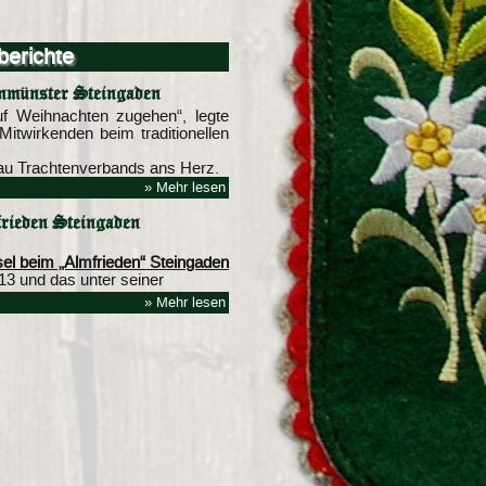
berichte
nmünster Steingaden
auf Weihnachten zugehen“, legte
itwirkenden beim traditionellen
au Trachtenverbands ans Herz.
» Mehr lesen
rieden Steingaden
l beim „Almfrieden“ Steingaden
13 und das unter seiner
» Mehr lesen