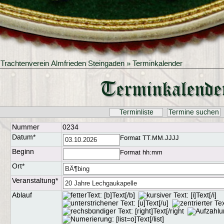
»
Trachtenverein Almfrieden Steingaden
» Terminkalender
Terminkalende
Terminliste
Termine suchen
Nummer
0234
Datum*
Format TT.MM.JJJJ
Beginn
Format hh:mm
Ort*
Veranstaltung*
Ablauf