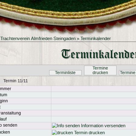
»
Trachtenverein Almfrieden Steingaden
» Terminkalender
Terminkalende
Termine
Terminliste
drucken
Termine
Termin 11/11
ummer
tum
ginn
t
ranstaltung
lauf
fo senden
Information versenden
ucken
Termin drucken