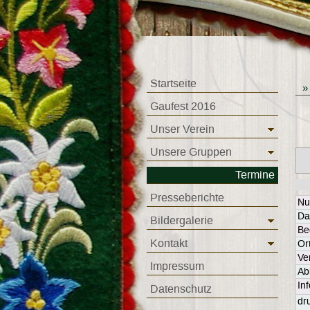
Startseite
Gaufest 2016
Unser Verein
Unsere Gruppen
Termine
Presseberichte
N
Da
Bildergalerie
Be
Kontakt
Or
Ve
Impressum
Ab
In
Datenschutz
dr