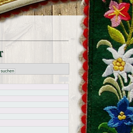
r
 suchen