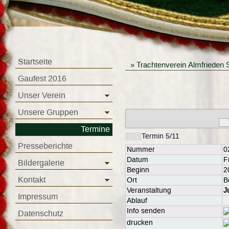
Startseite
»
Trachtenverein Almfrieden 
Gaufest 2016
Unser Verein
Unsere Gruppen
Termine
Termin 5/11
Presseberichte
Nummer
0
Datum
F
Bildergalerie
Beginn
2
Kontakt
Ort
B
Veranstaltung
J
Impressum
Ablauf
Info senden
Datenschutz
drucken