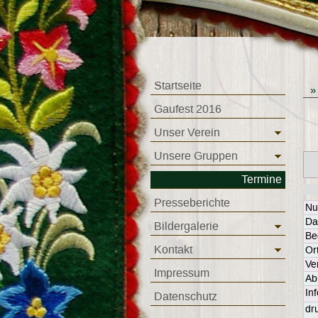
Startseite
Gaufest 2016
Unser Verein
Unsere Gruppen
Termine
Presseberichte
N
Da
Bildergalerie
Be
Kontakt
Or
Ve
Impressum
Ab
In
Datenschutz
dr