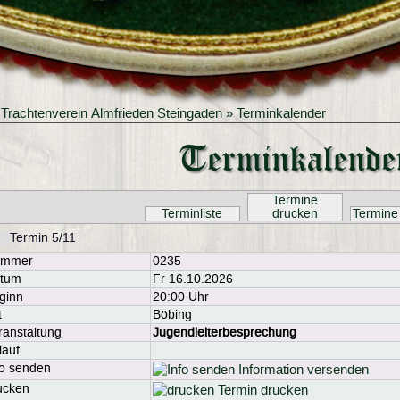
»
Trachtenverein Almfrieden Steingaden
» Terminkalender
Terminkalende
Termine
Terminliste
drucken
Termine
Termin 5/11
ummer
0235
tum
Fr 16.10.2026
ginn
20:00 Uhr
t
Böbing
ranstaltung
Jugendleiterbesprechung
lauf
fo senden
Information versenden
ucken
Termin drucken