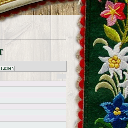
r
 suchen