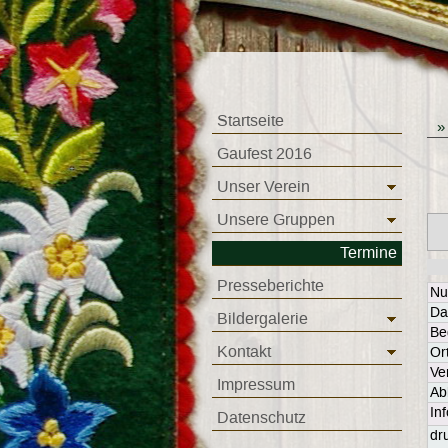
Startseite
Gaufest 2016
Unser Verein
Unsere Gruppen
Termine
Presseberichte
N
Da
Bildergalerie
Be
Kontakt
Or
Ve
Impressum
Ab
In
Datenschutz
dr