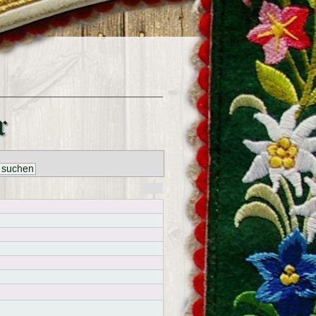
r
 suchen