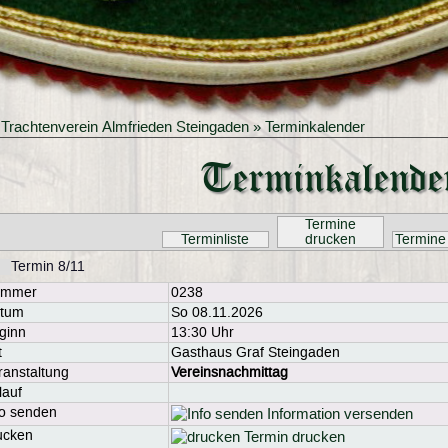
»
Trachtenverein Almfrieden Steingaden
» Terminkalender
Terminkalende
Termine
Terminliste
drucken
Termine
Termin 8/11
ummer
0238
tum
So 08.11.2026
ginn
13:30 Uhr
t
Gasthaus Graf Steingaden
ranstaltung
Vereinsnachmittag
lauf
fo senden
Information versenden
ucken
Termin drucken