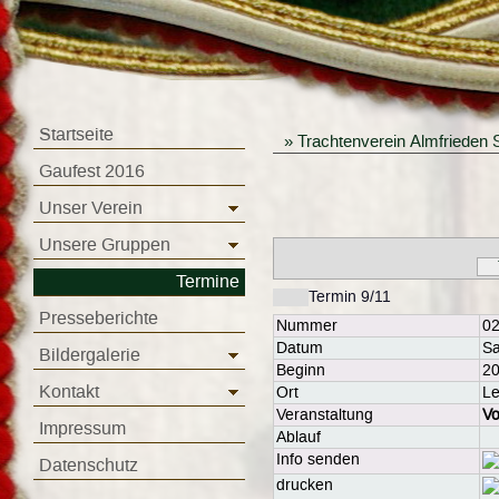
Startseite
»
Trachtenverein Almfrieden 
Gaufest 2016
Unser Verein
Unsere Gruppen
Termine
Termin 9/11
Presseberichte
Nummer
0
Datum
Sa
Bildergalerie
Beginn
20
Kontakt
Ort
Le
Veranstaltung
Vo
Impressum
Ablauf
Info senden
Datenschutz
drucken