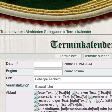
»
Trachtenverein Almfrieden Steingaden
» Terminkalender
Terminkalende
Terminliste
Termine suchen
Datum*
Format TT.MM.JJJJ
Beginn
Format hh:mm
Ort*
Veranstaltung*
Ablauf