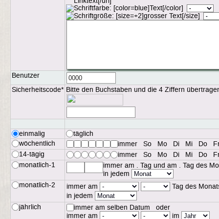
Benutzer
Sicherheitscode*
Bitte den Buchstaben und die 4 Ziffern übertrage
einmalig
täglich
wöchentlich
immer
So
Mo
Di
Mi
Do
F
14-tägig
immer
So
Mo
Di
Mi
Do
F
monatlich-1
immer am
. Tag und am
. Tag des Mo
in jedem
monatlich-2
immer am
Tag des Monat
in jedem
jährlich
immer am
selben Datum oder
immer am
im