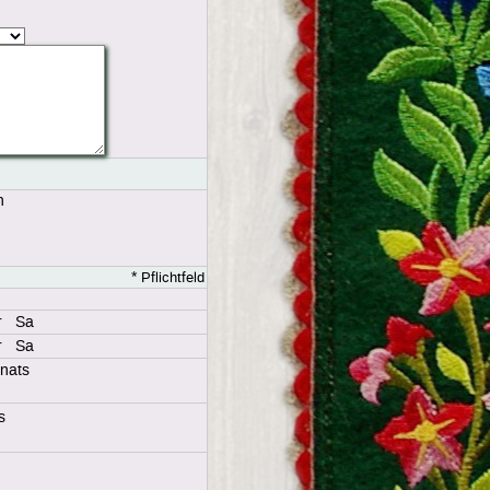
n
*
Pflichtfeld
r
Sa
r
Sa
nats
s