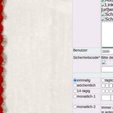
Benutzer
Sicherheitscode*
Bitte d
einmalig
tägli
wöchentlich
14-tägig
monatlich-1
monatlich-2
immer
in jed