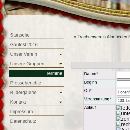
Startseite
»
Trachtenverein Almfrieden 
Gaufest 2016
Unser Verein
Unsere Gruppen
Termine
Datum*
Beginn
Presseberichte
Ort*
Bildergalerie
Veranstaltung*
Kontakt
Ablauf
Impressum
Datenschutz