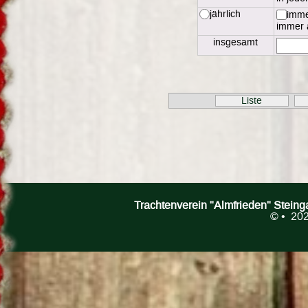
jährlich
imm
immer
insgesamt
Liste
Trachtenverein "Almfrieden" Stein
©
• 202