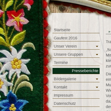
Startseite
Gaufest 2016
Tr
Unser Verein
„S
Unsere Gruppen
Mi
kl
Termine
zu
Presseberichte
Di
Bildergalerie
ei
Mu
Kontakt
Wi
Impressum
Vo
da
Datenschutz
de