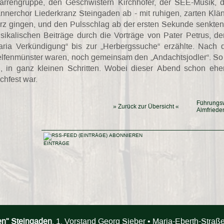
tarrengruppe, den Geschwistern Kirchhofer, der SEE-Musik,
nnerchor Liederkranz Steingaden ab - mit ruhigen, zarten Klä
rz gingen, und den Pulsschlag ab der ersten Sekunde senkte
sikalischen Beiträge durch die Vorträge von Pater Petrus, d
aria Verkündigung“ bis zur „Herbergssuche“ erzählte. Nach
lfenmünster waren, noch gemeinsam den „Andachtsjodler“. So s
n, in ganz kleinen Schritten. Wobei dieser Abend schon eher
chfest war.
Führungs
» Zurück zur Übersicht «
Almfriede
EINTRÄGE
en" Steingaden
, 1. Vorstand Georg Sieber • Maria-Eberth-Stra