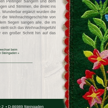
 den Peitinger Sängern und dem
ngen und Stimmen, die direkt ins
n. Wunderbar ergänzt wurden die
er die Weihnachtsgeschichte von
 dem Segen sangen alle, die im
tellt sich das Weihnachtsgefühl
 ein großer Schritt hin auf das
wechsel beim
n Steingaden »
ße 2 • D-86989 Steingaden