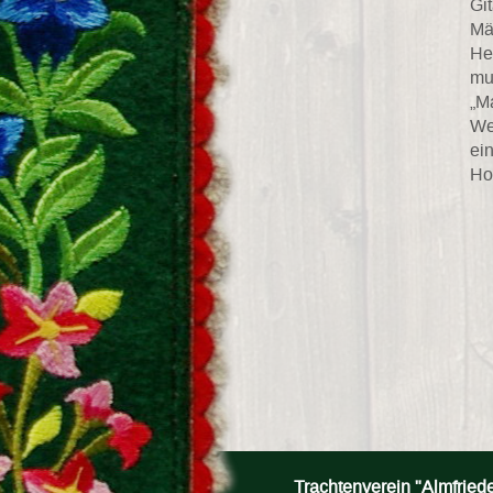
Gi
Mä
He
mu
„M
We
ei
Ho
Trachtenverein "Almfried