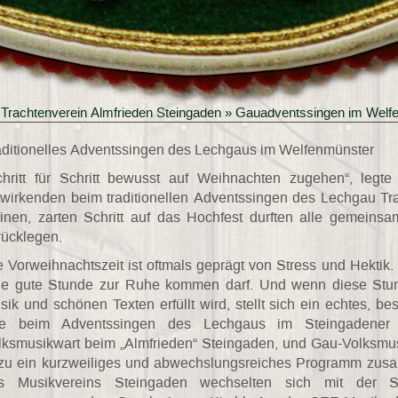
»
Trachtenverein Almfrieden Steingaden
» Gauadventssingen im Welfe
aditionelles Adventssingen des Lechgaus im Welfenmünster
chritt für Schritt bewusst auf Weihnachten zugehen“, leg
twirkenden beim traditionellen Adventssingen
des Lechgau Tr
einen, zarten Schritt auf das Hochfest durften alle gemei
rücklegen.
e Vorweihnachtszeit ist oftmals geprägt von Stress und Hekti
ne gute Stunde zur Ruhe kommen darf. Und wenn diese Stu
sik und schönen Texten erfüllt wird, stellt sich ein echtes, b
e beim Adventssingen des Lechgaus im Steingadener W
lksmusikwart beim „Almfrieden“ Steingaden, und Gau-Volksmusi
zu ein kurzweiliges und abwechslungsreiches Programm zusa
s Musikvereins Steingaden wechselten sich mit der St