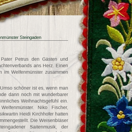
nmünster Steingaden
te Pater Petrus den Gästen und
achtenverbands ans Herz. Einen
nsam im Welfenmünster zusammen
k. Umso schöner ist es, wenn man
nde dann noch mit wunderbarer
esinnliches Weihnachtsgefühl ein.
elfenmünster. Niko Fischer,
kwartin Heidi Kirchhofer hatten
mmengestellt. Die Weisenbläser
eingadener Saitenmusik, der