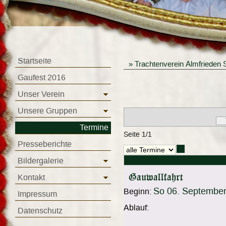
Startseite
»
Trachtenverein Almfrieden 
Gaufest 2016
Unser Verein
Unsere Gruppen
Termine
Seite 1/1
Presseberichte
Bildergalerie
Gauwallfahrt
Kontakt
So 06. Septembe
Beginn:
Impressum
Ablauf:
Datenschutz