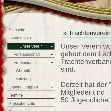
Startseite
»
Trachtenverein
Gaufest 2016
Unser Verein w
Unser Verein
gehört dem Lec
Vorstandschaft
Trachtenverband
Vereinstracht
sind.
Chronik
Satzung
Derzeit hat der
Unsere Gruppen
Mitglieder und
Termine
50 Jugendliche.
Presseberichte