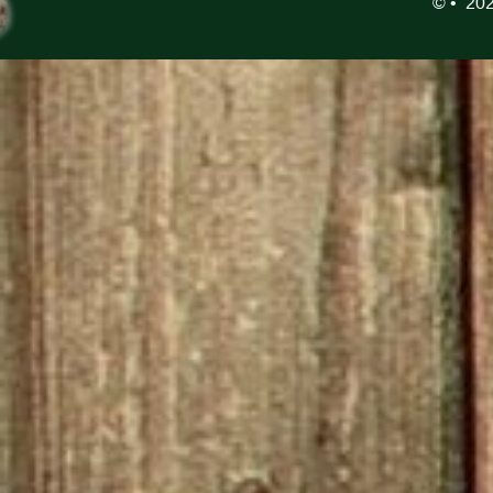
©
• 202