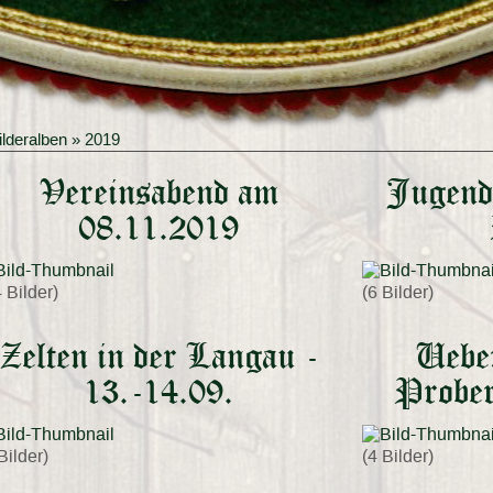
ilderalben
»
2019
Vereinsabend am
Jugendp
08.11.2019
 Bilder)
(6 Bilder)
Zelten in der Langau -
Uebe
13.-14.09.
Probe
Bilder)
(4 Bilder)