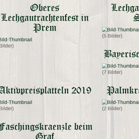
Oberes
Lechga
Lechgautrachtenfest in
S
Prem
(5 Bilder)
Bilder)
Bayeris
(7 Bilder)
Aktivpreisplatteln 2019
Palmkre
Bilder)
(2 Bilder)
Faschingskraenzle beim
Graf