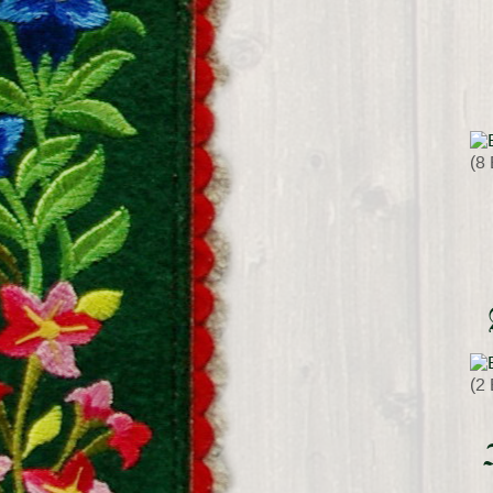
(8 
(2 