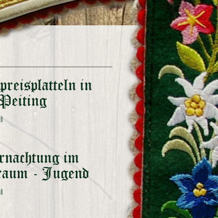
reisplatteln in
Peiting
rnachtung im
raum - Jugend